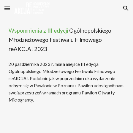
Skip to main content
Skip to navigation
Wspomnienia z
III edycji
Ogólnopolskiego
Młodzieżowego Festiwalu Filmowego
reAKCJA! 202
3
20
października 202
3
r. miała miejsce II
I
edycja
Ogólnopolskiego Młodzieżowego Festiwalu Filmowego
reAKCJA!.
Podobnie jak w poprzednim roku wydarzenie
odbyło się w P
awilonie w Poznaniu
. Pawilon
udostępnił nam
swoją przestrzeń w ramach programu Pawilon Otwarty
Mikrogranty.