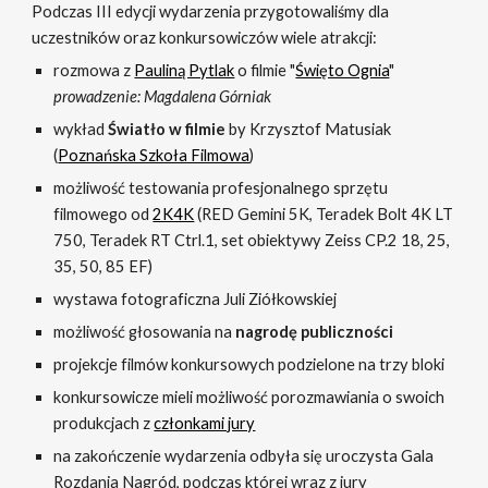
Podczas III edycji wydarzenia przygotowaliśmy dla
uczestników oraz konkursowiczów wiele atrakcji:
roz
mowa z
Pauliną Pytlak
o filmie "
Święto Ognia
"
prowadzenie: Magdalena Górniak
wykład
Światło w filmie
by Krzysztof Matusiak
(
Poznańska Szkoła Filmowa
)
możliwość testowania profesjonalnego sprzętu
filmowego od
2K4K
(RED Gemini 5K, Teradek Bolt 4K LT
750, Teradek RT Ctrl.1, set obiektywy Zeiss CP.2 18, 25,
35, 50, 85 EF)
wystawa fotograficzna Juli Ziółkowskiej
możliwość głosowania na
nagrodę publiczności
projekcje filmów konkursowych podzielone na trzy bloki
konkursowicze mieli możliwość porozmawiania o swoich
produkcjach z
członkami jury
na zakończenie wydarzenia odbyła się uroczysta Gala
Rozdania Nagród, podczas której wraz z jury